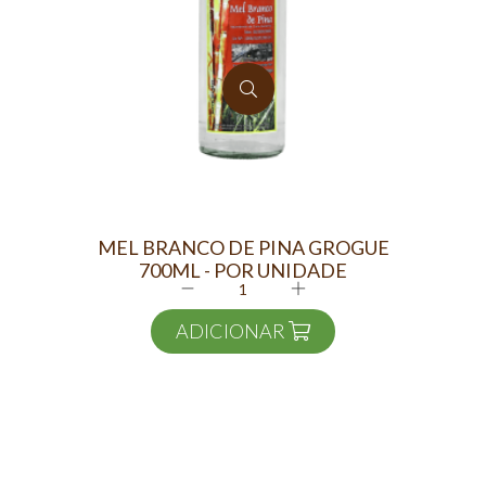
MEL BRANCO DE PINA GROGUE
C
700ML - POR UNIDADE
ADICIONAR