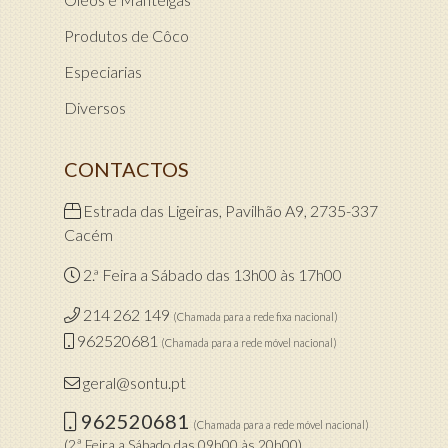
Produtos de Côco
Especiarias
Diversos
CONTACTOS
Estrada das Ligeiras, Pavilhão A9, 2735-337
Cacém
2.ª Feira a Sábado das 13h00 às 17h00
214 262 149
(Chamada para a rede fixa nacional)
962520681
(Chamada para a rede móvel nacional)
geral@sontu.pt
962520681
(Chamada para a rede móvel nacional)
(2.ª Feira a Sábado das 09h00 às 20h00)